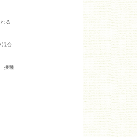
される
A混合
、接種