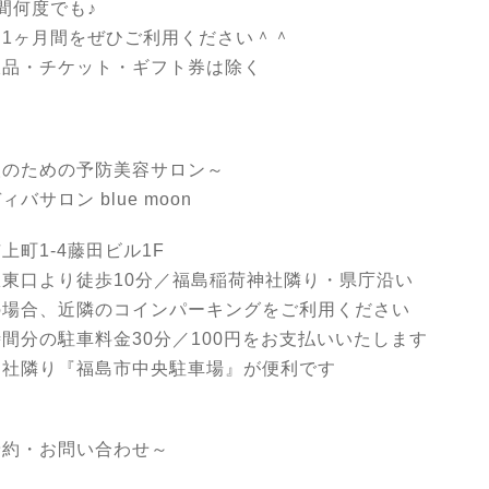
間何度でも♪
な1ヶ月間をぜひご利用ください＾＾
販品・チケット・ギフト券は除く
人のための予防美容サロン～
ィバサロン blue moon
上町1-4藤田ビル1F
駅東口より徒歩10分／福島稲荷神社隣り・県庁沿い
の場合、近隣のコインパーキングをご利用ください
間分の駐車料金30分／100円をお支払いいたします
神社隣り『福島市中央駐車場』が便利です
予約・お問い合わせ～