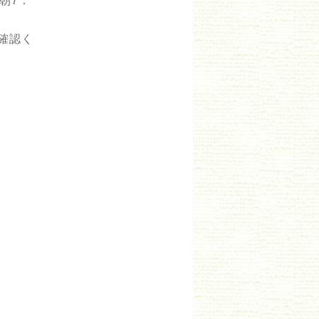
朝7：
確認く