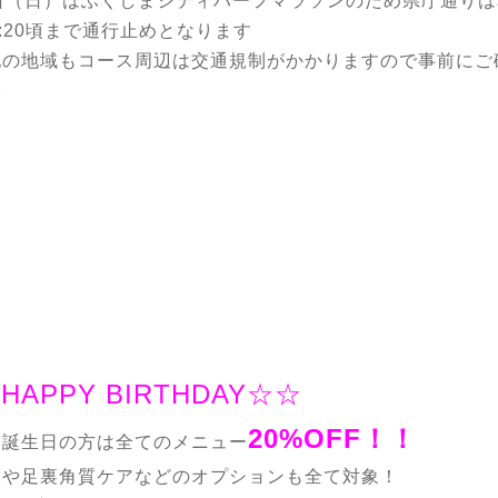
8日（日）はふくしまシティハーフマラソンのため県庁通りは
9:20頃まで通行止めとなります
他の地域もコース周辺は交通規制がかかりますので事前にご
い
HAPPY BIRTHDAY☆☆
20%OFF！！
お誕生日の方は全てのメニュー
クや足裏角質ケアなどのオプションも全て対象！