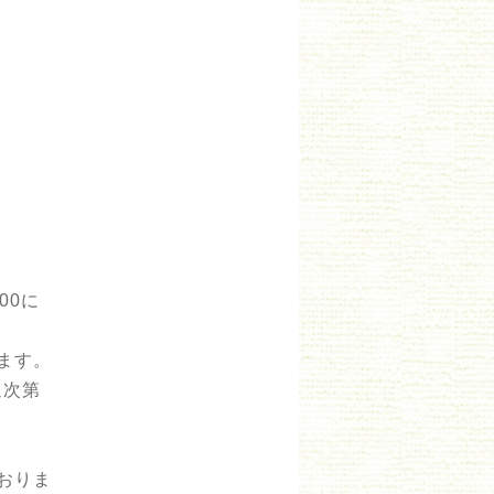
00に
ます。
通次第
おりま