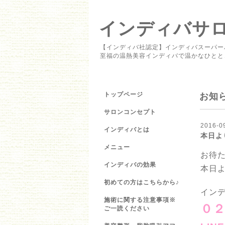
インディバサロン 
【インディバ社認定】インディバスーパー
至福の温熱美容インディバで温かなひとと
トップページ
お知
サロンコンセプト
2016-0
インディバとは
本日よ
メニュー
お待
インディバの効果
本日
初めての方はこちらから♪
インデ
施術に関する注意事項※
０
ご一読ください