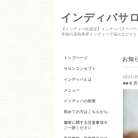
インディバサロン 
【インディバ社認定】インディバスーパー
至福の温熱美容インディバで温かなひとと
トップページ
お知
サロンコンセプト
2021-0
インディバとは
■■６
メニュー
インディバの効果
初めての方はこちらから♪
施術に関する注意事項※
ご一読ください