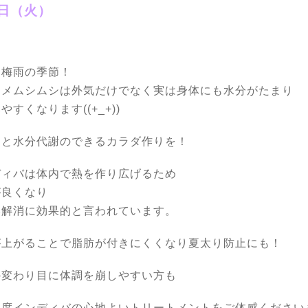
9日（火）
は梅雨の季節！
ジメムシムシは外気だけでなく実は身体にも水分がたまり
やすくなります((+_+))
んと水分代謝のできるカラダ作りを！
ディバは体内で熱を作り広げるため
が良くなり
み解消に効果的と言われています。
が上がることで脂肪が付きにくくなり夏太り防止にも！
の変わり目に体調を崩しやすい方も
１度インディバの心地よいトリートメントをご体感ください