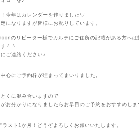
ォローを♪
て！今年はカレンダーを作りました♡
限定になりますが皆様にお配りしています。
e moonのリピーター様でカルテにご住所の記載がある方へ
ます＾＾
にご連絡ください♪
を中心にご予約枠が埋まってまいりました。
はとくに混み合いますので
定がお分かりになりましたらお早目のご予約をおすすめしま
0年ラスト1か月！どうぞよろしくお願いいたします。