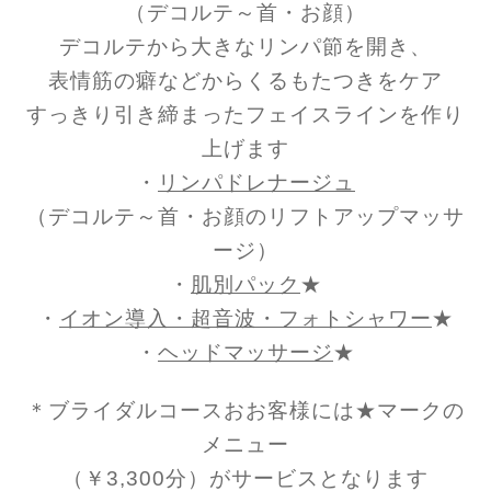
（デコルテ～首・お顔）
デコルテから大きなリンパ節を開き、
表情筋の癖などからくるもたつきを
ケア
すっきり引き締まったフェイスラインを作り
上げます
・
リンパドレナージュ
（デコルテ～首・お顔のリフトアップマッサ
ージ）
・
肌別パック
★
・
イオン導入・超音波・フォトシャワー
★
・
ヘッドマッサージ
★
＊ブライダルコースおお客様には★マークの
メニュー
（￥3,300分）が
サービスとなります