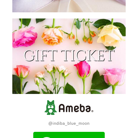
@indiba_blue_moon