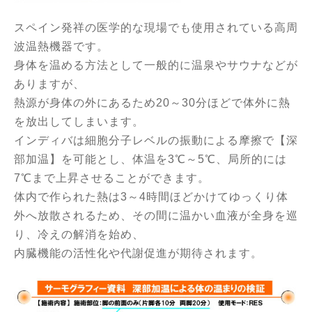
スペイン発祥の医学的な現場でも使用されている高周
波温熱機器です。
身体を温める方法として一般的に温泉やサウナなどが
ありますが、
熱源が身体の外にあるため
20
～
30
分ほどで体外に熱
を放出して
しまいます。
インディバは細胞分子レベルの振動による摩擦で【深
部加温】を可能
とし、体温を
3
℃～
5
℃、局所的には
7
℃まで上昇させることができます。
体内で作られた熱は
3
～
4
時間ほどかけてゆっくり体
外へ放散される
ため、その間に温かい血液が全身を巡
り、冷えの解消を始め、
内臓機能の活性化や代謝促進が期待されます。