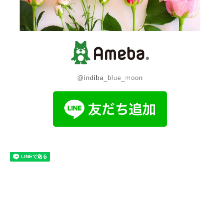
@indiba_blue_moon