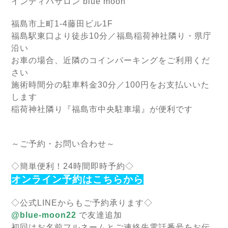
インディバサロン blue moon
福島市上町1-4藤田ビル1F
福島駅東口より徒歩10分／福島稲荷神社隣り・県庁
沿い
お車の場合、近隣のコインパーキングをご利用くだ
さい
施術時間分の駐車料金30分／100円をお支払いいた
します
稲荷神社隣り『福島市中央駐車場』が便利です
～ご予約・お問い合わせ～
◇簡単便利！24時間即時予約◇
オンライン予約はこちらから
◇公式LINEからもご予約承ります◇
@blue-moon22
で友達追加
初回はお名前フルネームとご連絡先電話番号をお伝