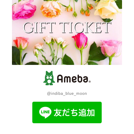
@indiba_blue_moon