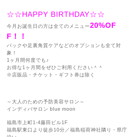
☆☆HAPPY BIRTHDAY☆☆
20%OF
今月お誕生日の方は全てのメニュー
F！！
パックや足裏角質ケアなどのオプションも全て対
象！
1ヶ月間何度でも♪
お得な1ヶ月間をぜひご利用ください＾＾
※店販品・チケット・ギフト券は除く
～大人のための予防美容サロン～
インディバサロン blue moon
福島市上町1-4藤田ビル1F
福島駅東口より徒歩10分／福島稲荷神社隣り・県庁