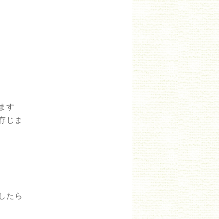
ます
存じま
したら