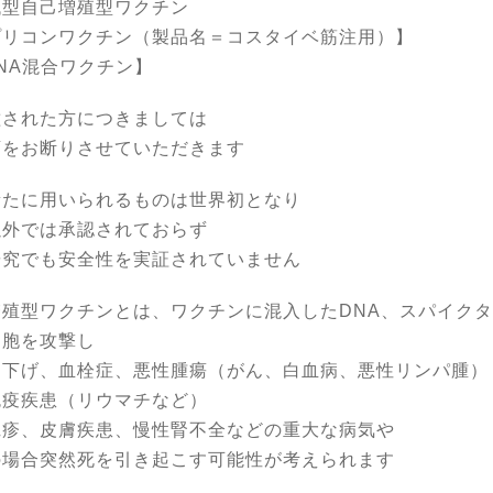
代型自己増殖型ワクチン
プリコンワクチン（製品名＝コスタイベ筋注用）】
NA混合ワクチン】
種された方につきましては
店をお断りさせていただきます
新たに用いられるものは世界初となり
以外では承認されておらず
研究でも安全性を実証されていません
増殖型ワクチンとは、ワクチンに混入したDNA、スパイク
細胞を攻撃し
を下げ、血栓症、悪性腫瘍（がん、白血病、悪性リンパ腫）
免疫疾患（リウマチなど）
疱疹、皮膚疾患、慢性腎不全などの重大な病気や
の場合突然死を引き起こす可能性が考えられます