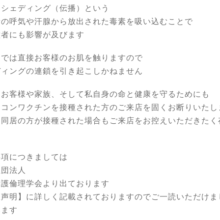
てシェディング（伝播）という
者の呼気や汗腺から放出された毒素を吸い込むことで
種者にも影響が及びます
ンでは直接お客様のお肌を触りますので
ディングの連鎖を引き起こしかねません
なお客様や家族、そして私自身の命と健康を守るためにも
リコンワクチンを接種された方のご来店を固くお断りいたし
、同居の方が接種された場合もご来店をお控えいただきたく
事項につきましては
社団法人
看護倫理学会より出ております
急声明】に詳しく記載されておりますのでご一読いただけま
います