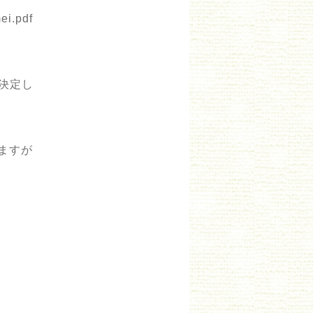
ei.pdf
決定し
ますが