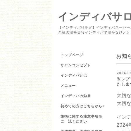
インディバサロン 
【インディバ社認定】インディバスーパー
至福の温熱美容インディバで温かなひとと
トップページ
お知
サロンコンセプト
2024-0
インディバとは
※レプ
たしま
メニュー
大切
インディバの効果
大切
初めての方はこちらから♪
施術に関する注意事項※
インデ
ご一読ください
202