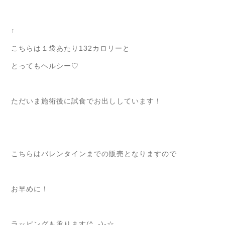
↑
こちらは１袋あたり132カロリーと
とってもヘルシー♡
ただいま施術後に試食でお出ししています！
こちらはバレンタインまでの販売となりますので
お早めに！
ラッピングも承ります(^_-)-☆