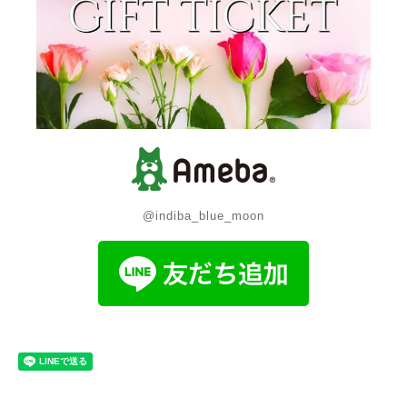
@indiba_blue_moon