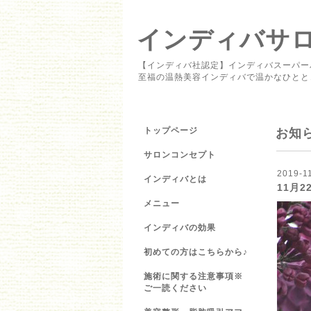
インディバサロン 
【インディバ社認定】インディバスーパー
至福の温熱美容インディバで温かなひとと
トップページ
お知
サロンコンセプト
2019-11
インディバとは
11月
メニュー
インディバの効果
初めての方はこちらから♪
施術に関する注意事項※
ご一読ください