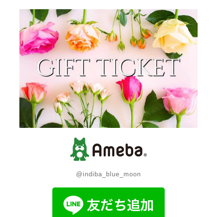
@indiba_blue_moon