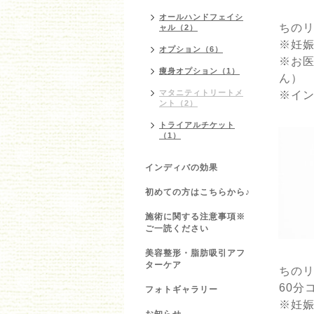
オールハンドフェイシ
ちの
ャル（2）
※妊
オプション（6）
※お
痩身オプション（1）
ん）
マタニティトリートメ
※イ
ント（2）
トライアルチケット
（1）
インディバの効果
初めての方はこちらから♪
施術に関する注意事項※
ご一読ください
美容整形・脂肪吸引アフ
ターケア
ちの
60分
フォトギャラリー
※妊