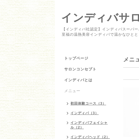
インディバサロン 
【インディバ社認定】インディバスーパー
至福の温熱美容インディバで温かなひとと
トップページ
メニ
サロンコンセプト
インディバとは
メニュー
初回体験コース（3）
インディバ（3）
インディバフェイシャ
ル（2）
インディバヘッド（2）