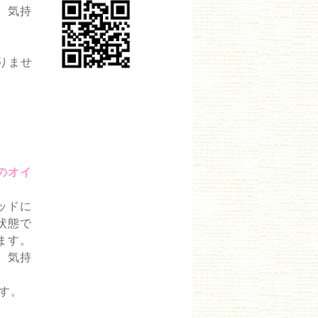
、気持
りませ
のオイ
ッドに
状態で
ます。
、気持
す。