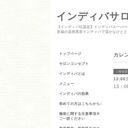
インディバサロン 
【インディバ社認定】インディバスーパー
至福の温熱美容インディバで温かなひとと
トップページ
カレ
サロンコンセプト
◇特別営
インディバとは
13:0
メニュー
13：
インディバの効果
初めての方はこちらから♪
施術に関する注意事項※
ご一読ください