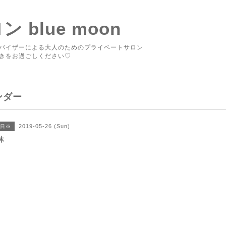
blue moon
バイザーによる大人のためのプライベートサロン
きをお過ごしください♡
ンダー
2019-05-26 (Sun)
日※
休