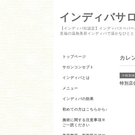
インディバサロン 
【インディバ社認定】インディバスーパー
至福の温熱美容インディバで温かなひとと
トップページ
カレ
サロンコンセプト
※特別休
インディバとは
特別店
メニュー
インディバの効果
初めての方はこちらから♪
施術に関する注意事項※
ご一読ください