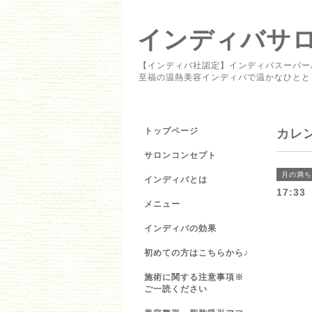
インディバサロン 
【インディバ社認定】インディバスーパー
至福の温熱美容インディバで温かなひとと
トップページ
カレ
サロンコンセプト
月の満ち
インディバとは
17:3
メニュー
インディバの効果
初めての方はこちらから♪
施術に関する注意事項※
ご一読ください