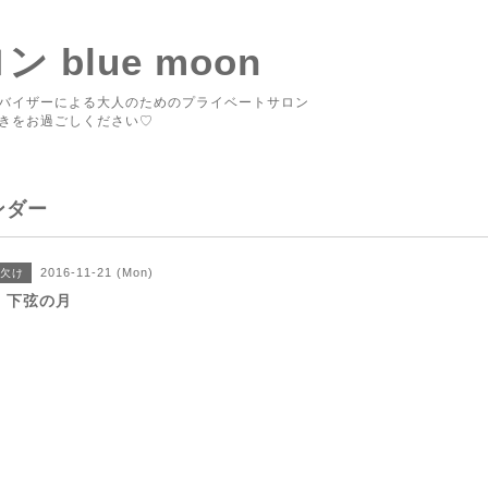
blue moon
バイザーによる大人のためのプライベートサロン
きをお過ごしください♡
ンダー
2016-11-21 (Mon)
欠け
3 下弦の月